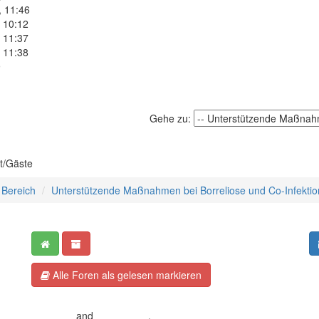
, 11:46
 10:12
 11:37
 11:38
9
Gehe zu:
t/Gäste
 Bereich
Unterstützende Maßnahmen bei Borreliose und Co-Infekti
Alle Foren als gelesen markieren
Crafted by EREE
and
Android BG
.