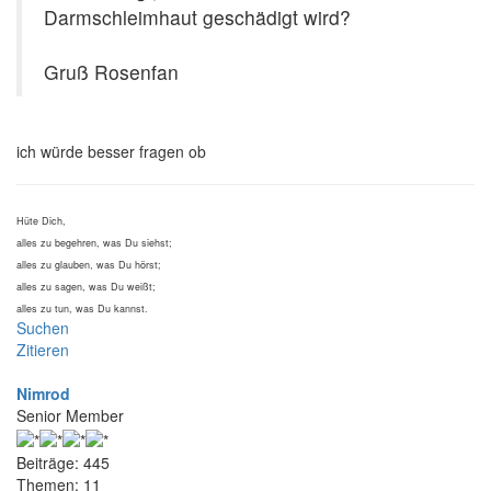
Darmschleimhaut geschädigt wird?
Gruß Rosenfan
ich würde besser fragen ob
Hüte Dich,
alles zu begehren, was Du siehst;
alles zu glauben, was Du hörst;
alles zu sagen, was Du weißt;
alles zu tun, was Du kannst.
Suchen
Zitieren
Nimrod
Senior Member
Beiträge: 445
Themen: 11