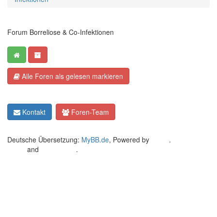
Forum Borreliose & Co-Infektionen
Alle Foren als gelesen markieren
Kontakt
Foren-Team
Deutsche Übersetzung:
MyBB.de
, Powered by
MyBB
.
Crafted by
EREE
and
Android BG
.