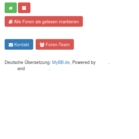
Alle Foren als gelesen markieren
Kontakt
Foren-Team
Deutsche Übersetzung:
MyBB.de
, Powered by
MyBB
.
Crafted by
EREE
and
Android BG
.